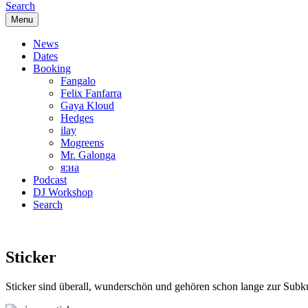
Search
Menu
News
Dates
Booking
Fangalo
Felix Fanfarra
Gaya Kloud
Hedges
ilay
Mogreens
Mr. Galonga
я:иа
Podcast
DJ Workshop
Search
Sticker
Sticker sind überall, wunderschön und gehören schon lange zur Subkul