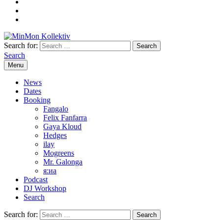
Search for:
Search
Menu
News
Dates
Booking
Fangalo
Felix Fanfarra
Gaya Kloud
Hedges
ilay
Mogreens
Mr. Galonga
я:иа
Podcast
DJ Workshop
Search
Search for: