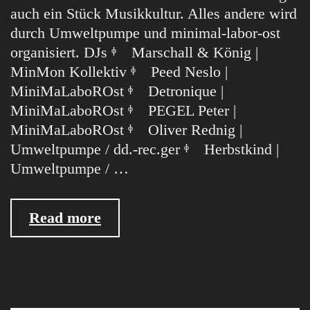
auch ein Stück Musikkultur. Alles andere wird
durch Umweltpumpe und minimal-labor-ost
organisiert. DJs ᶲ Marschall & König |
MinMon Kollektiv ᶲ Peed Neslo |
MiniMaLaboROst ᶲ Detronique |
MiniMaLaboROst ᶲ PEGEL Peter |
MiniMaLaboROst ᶲ Oliver Rednig |
Umweltpumpe / dd.-rec.ger ᶲ Herbstkind |
Umweltpumpe / …
08.08.09
Read more
Walt
Open
Air
@