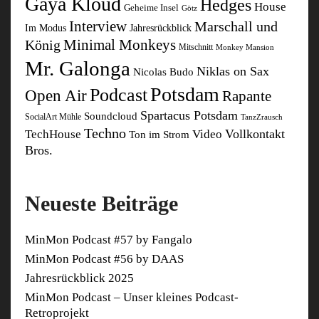
Gaya Kloud
Hedges
House
Geheime Insel
Götz
Interview
Marschall und
Im Modus
Jahresrückblick
Minimal Monkeys
König
Mitschnitt
Monkey Mansion
Mr. Galonga
Niklas on Sax
Nicolas Budo
Potsdam
Podcast
Open Air
Rapante
Spartacus Potsdam
Soundcloud
SocialArt Mühle
TanzZrausch
Techno
Vollkontakt
TechHouse
Video
Ton im Strom
Bros.
Neueste Beiträge
MinMon Podcast #57 by Fangalo
MinMon Podcast #56 by DAAS
Jahresrückblick 2025
MinMon Podcast – Unser kleines Podcast-
Retroprojekt