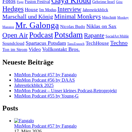
Gaya Kloud
Fotos
Fusion Festival
Geheime Insel
Fuge
Götz
Hedges
Interview
House
Im Modus
Jahresrückblick
Minimal Monkeys
Marschall und König
Mitschnitt
Monkey
Mr. Galonga
Niklas on Sax
Nicolas Budo
Mansion
Potsdam
Podcast
Open Air
Rapante
SocialArt Mühle
Techno
Spartacus Potsdam
TechHouse
Soundcloud
TanzZrausch
Vollkontakt Bros.
Video
Ton im Strom
Neueste Beiträge
MinMon Podcast #57 by Fangalo
MinMon Podcast #56 by DAAS
Jahresrückblick 2025
MinMon Podcast – Unser kleines Podcast-Retroprojekt
MinMon Podcast #55 by Young-G
Posts
MinMon Podcast #57 by Fangalo
17. März 2026