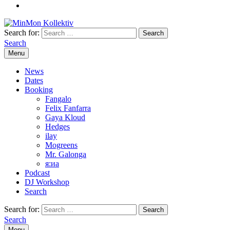
Search for:
Search
Menu
News
Dates
Booking
Fangalo
Felix Fanfarra
Gaya Kloud
Hedges
ilay
Mogreens
Mr. Galonga
я:иа
Podcast
DJ Workshop
Search
Search for:
Search
Menu