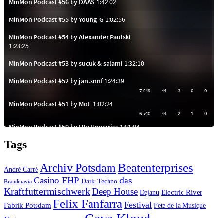
Tags
Beatenterprises
Archiv Potsdam
André Carré
das
Casino FHP
Dark-Techno
Brandinavia
Kraftfuttermischwerk
Deep House
Electric River
Dejanu
Felix Fanfarra
Festival
Fabrik Potsdam
Fete de la Musique