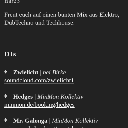
Bar23
Freut euch auf einen bunten Mix aus Elektro,
DubTechno und Techhouse.
DJs
ᶲ Zwielicht
|
bei Birke
soundcloud.com/zwielicht1
ᶲ Hedges
|
MinMon Kollektiv
minmon.de/booking/hedges
ᶲ Mr. Galonga
|
MinMon Kollektiv