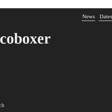
News
Date
scoboxer
ch