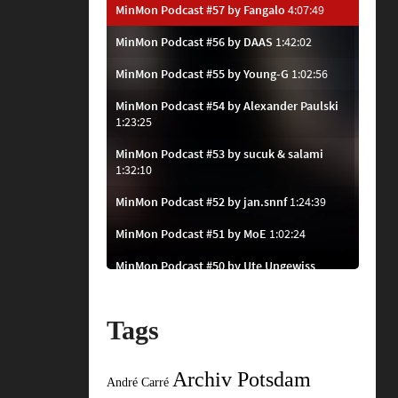
Tags
Archiv Potsdam
André Carré