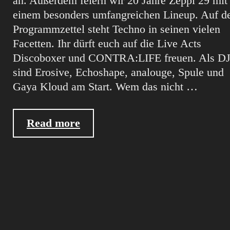
an. Außerdem feiern wir 20 Jahre Zeppi 29 mit
einem besonders umfangreichen Lineup. Auf 
Programmzettel steht Techno in seinen vielen
Facetten. Ihr dürft euch auf die Live Acts
Discoboxer und CONTRA:LIFE freuen. Als DJ
sind Erosive, Echoshape, analouge, Spule und
Gaya Kloud am Start. Wem das nicht …
31.8.2018
Read more
Einstürzende
Altbauten
#9
@
Zeppi
29