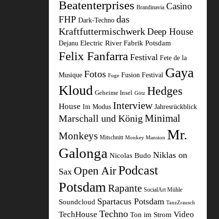
Beatenterprises
Casino
Brandinavia
das
FHP
Dark-Techno
Kraftfuttermischwerk
Deep House
Electric River
Fabrik Potsdam
Dejanu
Felix Fanfarra
Festival
Fete de la
Gaya
Fotos
Fusion Festival
Musique
Fuge
Kloud
Hedges
Geheime Insel
Götz
Interview
House
Im Modus
Jahresrückblick
Minimal
Marschall und König
Mr.
Monkeys
Mitschnitt
Monkey Mansion
Galonga
Niklas on
Nicolas Budo
Podcast
Open Air
Sax
Potsdam
Rapante
SocialArt Mühle
Spartacus Potsdam
Soundcloud
TanzZrausch
Techno
TechHouse
Video
Ton im Strom