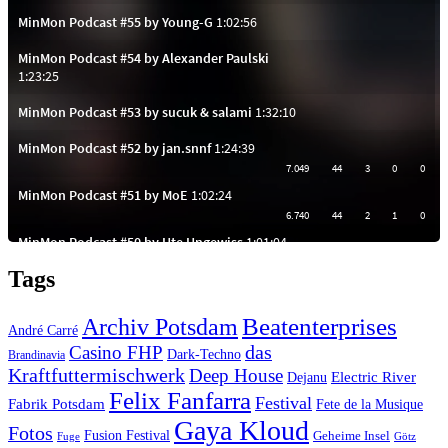
Tags
Beatenterprises
Archiv Potsdam
André Carré
das
Casino FHP
Dark-Techno
Brandinavia
Kraftfuttermischwerk
Deep House
Electric River
Dejanu
Felix Fanfarra
Festival
Fabrik Potsdam
Fete de la Musique
Gaya Kloud
Fotos
Fusion Festival
Geheime Insel
Fuge
Götz