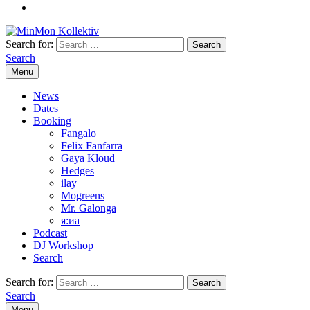
Search for:
Search
Menu
News
Dates
Booking
Fangalo
Felix Fanfarra
Gaya Kloud
Hedges
ilay
Mogreens
Mr. Galonga
я:иа
Podcast
DJ Workshop
Search
Search for:
Search
Menu