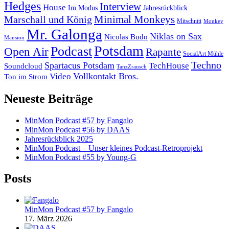
Hedges
Interview
House
Im Modus
Jahresrückblick
Minimal Monkeys
Marschall und König
Mitschnitt
Monkey
Mr. Galonga
Niklas on Sax
Nicolas Budo
Mansion
Potsdam
Podcast
Open Air
Rapante
SocialArt Mühle
Techno
Spartacus Potsdam
TechHouse
Soundcloud
TanzZrausch
Vollkontakt Bros.
Video
Ton im Strom
Neueste Beiträge
MinMon Podcast #57 by Fangalo
MinMon Podcast #56 by DAAS
Jahresrückblick 2025
MinMon Podcast – Unser kleines Podcast-Retroprojekt
MinMon Podcast #55 by Young-G
Posts
MinMon Podcast #57 by Fangalo
17. März 2026