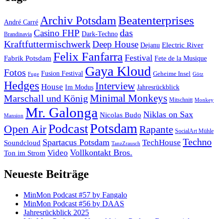
Beatenterprises
Archiv Potsdam
André Carré
das
Casino FHP
Dark-Techno
Brandinavia
Kraftfuttermischwerk
Deep House
Electric River
Dejanu
Felix Fanfarra
Festival
Fabrik Potsdam
Fete de la Musique
Gaya Kloud
Fotos
Fusion Festival
Geheime Insel
Fuge
Götz
Hedges
Interview
House
Im Modus
Jahresrückblick
Minimal Monkeys
Marschall und König
Mitschnitt
Monkey
Mr. Galonga
Niklas on Sax
Nicolas Budo
Mansion
Potsdam
Podcast
Open Air
Rapante
SocialArt Mühle
Techno
Spartacus Potsdam
TechHouse
Soundcloud
TanzZrausch
Vollkontakt Bros.
Video
Ton im Strom
Neueste Beiträge
MinMon Podcast #57 by Fangalo
MinMon Podcast #56 by DAAS
Jahresrückblick 2025