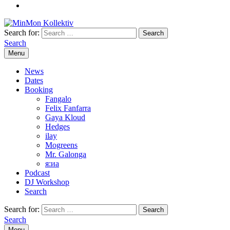
Search for:
Search
Menu
News
Dates
Booking
Fangalo
Felix Fanfarra
Gaya Kloud
Hedges
ilay
Mogreens
Mr. Galonga
я:иа
Podcast
DJ Workshop
Search
Search for:
Search
Menu