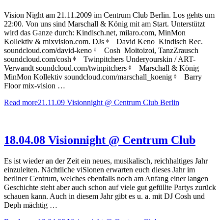
Vision Night am 21.11.2009 im Centrum Club Berlin. Los gehts um
22:00. Von uns sind Marschall & König mit am Start. Unterstützt
wird das Ganze durch: Kindisch.net, milaro.com, MinMon
Kollektiv & mixvision.com. DJs ᶲ David Keno Kindisch Rec.
soundcloud.com/david-keno ᶲ Cosh Moitoizoi, TanzZrausch
soundcloud.com/cosh ᶲ Twinpitchers Underyourskin / ART-
Verwandt soundcloud.com/twinpitchers ᶲ Marschall & König
MinMon Kollektiv soundcloud.com/marschall_koenig ᶲ Barry
Floor mix-vision …
Read more
21.11.09 Visionnight @ Centrum Club Berlin
18.04.08 Visionnight @ Centrum Club
Es ist wieder an der Zeit ein neues, musikalisch, reichhaltiges Jahr
einzuleiten. Nächtliche viSionen erwarten euch dieses Jahr im
berliner Centrum, welches ebenfalls noch am Anfang einer langen
Geschichte steht aber auch schon auf viele gut gefüllte Partys zurück
schauen kann. Auch in diesem Jahr gibt es u. a. mit DJ Cosh und
Deph mächtig …