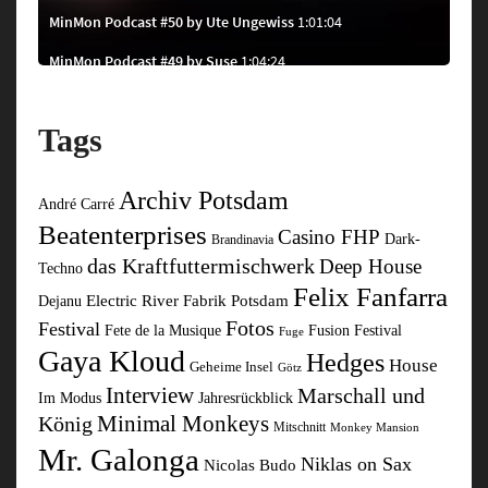
Tags
Archiv Potsdam
André Carré
Beatenterprises
Casino FHP
Dark-
Brandinavia
das Kraftfuttermischwerk
Deep House
Techno
Felix Fanfarra
Electric River
Fabrik Potsdam
Dejanu
Fotos
Festival
Fusion Festival
Fete de la Musique
Fuge
Gaya Kloud
Hedges
House
Geheime Insel
Götz
Interview
Marschall und
Im Modus
Jahresrückblick
Minimal Monkeys
König
Mitschnitt
Monkey Mansion
Mr. Galonga
Niklas on Sax
Nicolas Budo