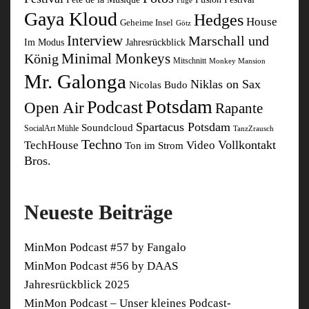
Fuge
Gaya Kloud
Hedges
House
Geheime Insel
Götz
Interview
Marschall und
Im Modus
Jahresrückblick
Minimal Monkeys
König
Mitschnitt
Monkey Mansion
Mr. Galonga
Niklas on Sax
Nicolas Budo
Potsdam
Podcast
Open Air
Rapante
Spartacus Potsdam
Soundcloud
SocialArt Mühle
TanzZrausch
Techno
Vollkontakt
TechHouse
Video
Ton im Strom
Bros.
Neueste Beiträge
MinMon Podcast #57 by Fangalo
MinMon Podcast #56 by DAAS
Jahresrückblick 2025
MinMon Podcast – Unser kleines Podcast-