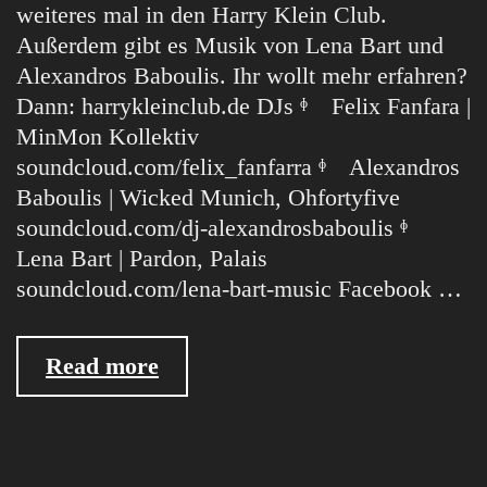
weiteres mal in den Harry Klein Club.
Außerdem gibt es Musik von Lena Bart und
Alexandros Baboulis. Ihr wollt mehr erfahren?
Dann: harrykleinclub.de DJs ᶲ Felix Fanfara |
MinMon Kollektiv
soundcloud.com/felix_fanfarra ᶲ Alexandros
Baboulis | Wicked Munich, Ohfortyfive
soundcloud.com/dj-alexandrosbaboulis ᶲ
Lena Bart | Pardon, Palais
soundcloud.com/lena-bart-music Facebook …
14.07.16
Read more
Munich
Draft
Horses
/w