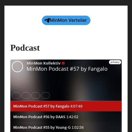
Frank
Brown
MinMon Verteiler
&
more
@
Podcast
Harry
Klein
Club