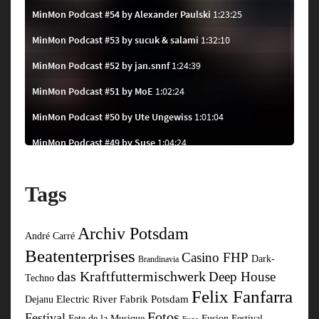
Tags
Archiv Potsdam
André Carré
Beatenterprises
Casino FHP
Dark-
Brandinavia
das Kraftfuttermischwerk
Deep House
Techno
Felix Fanfarra
Electric River
Fabrik Potsdam
Dejanu
Fotos
Festival
Fusion Festival
Fete de la Musique