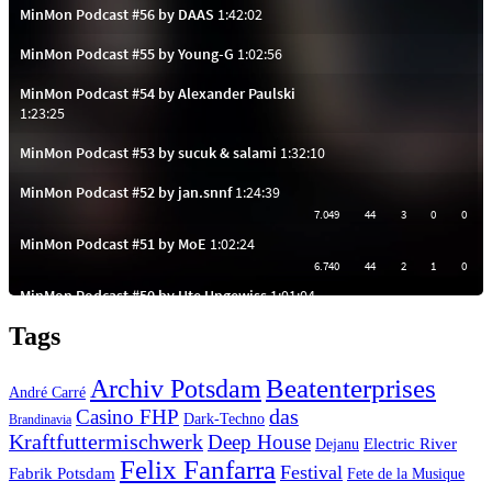
Tags
Beatenterprises
Archiv Potsdam
André Carré
das
Casino FHP
Dark-Techno
Brandinavia
Kraftfuttermischwerk
Deep House
Electric River
Dejanu
Felix Fanfarra
Festival
Fabrik Potsdam
Fete de la Musique