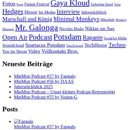
Gaya Kloud
Fotos
Fusion Festival
Geheime Insel
Fuge
Götz
Hedges
Interview
House
Im Modus
Jahresrückblick
Minimal Monkeys
Marschall und König
Mitschnitt
Monkey
Mr. Galonga
Niklas on Sax
Nicolas Budo
Mansion
Potsdam
Podcast
Open Air
Rapante
SocialArt Mühle
Techno
Spartacus Potsdam
TechHouse
Soundcloud
TanzZrausch
Vollkontakt Bros.
Video
Ton im Strom
Neueste Beiträge
MinMon Podcast #57 by Fangalo
MinMon Podcast #56 by DAAS
Jahresrückblick 2025
MinMon Podcast – Unser kleines Podcast-Retroprojekt
MinMon Podcast #55 by Young-G
Posts
MinMon Podcast #57 by Fangalo