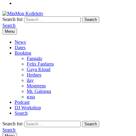
Search for:
Search
Menu
News
Dates
Booking
Fangalo
Felix Fanfarra
Gaya Kloud
Hedges
ilay
Mogreens
Mr. Galonga
я:иа
Podcast
DJ Workshop
Search
Search for:
Search
Menu