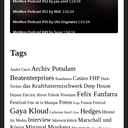
Tags
Archiv Potsdam
André Carré
Beatenterprises
Casino FHP
Dark-
Brandinavia
das Kraftfuttermischwerk
Deep House
Techno
Felix Fanfarra
Electric River
Fabrik Potsdam
Dejanu
Fotos
Festival
Fusion Festival
Fete de la Musique
Fuge
Gaya Kloud
Hedges
House
Geheime Insel
Götz
Interview
Marschall und
Im Modus
Jahresrückblick
Minimal Monkeys
König
Mitschnitt