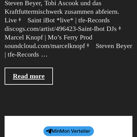
Steven Beyer, Tobi Ascook und das
Kraftfuttermischwerk zusammen abfeiern.
Live ᶲ Saint iBot *live* | tfe-Records
discogs.com/artist/496423-Saint-Ibot DJs ᶲ
Marcel Knopf | Mo’s Ferry Prod
soundcloud.com/marcelknopf ᶲ Steven Beyer
| tfe-Records …
08.04.06
Read more
Audiotransparent
@
Archiv
MinMon Verteiler