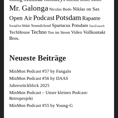
Monkey Mansion
Mr. Galonga
Niklas on Sax
Nicolas Budo
Potsdam
Podcast
Open Air
Rapante
Spartacus Potsdam
Soundcloud
SocialArt Mühle
TanzZrausch
Techno
Vollkontakt
TechHouse
Video
Ton im Strom
Bros.
Neueste Beiträge
MinMon Podcast #57 by Fangalo
MinMon Podcast #56 by DAAS
Jahresrückblick 2025
MinMon Podcast – Unser kleines Podcast-
Retroprojekt
MinMon Podcast #55 by Young-G