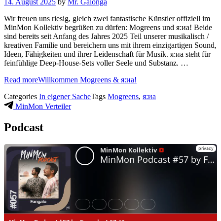
14. August 2025
by
Mr. Galonga
Wir freuen uns riesig, gleich zwei fantastische Künstler offiziell im
MinMon Kollektiv begrüßen zu dürfen: Mogreens und я:иа! Beide
sind bereits seit Anfang des Jahres 2025 Teil unserer musikalisch /
kreativen Familie und bereichern uns mit ihrem einzigartigen Sound,
Ideen, Fähigkeiten und ihrer Leidenschaft für Musik. я:иа steht für
feinfühlige Deep-House-Sets voller Seele und Substanz. …
Read more
Willkommen Mogreens & я:иа!
Categories
In eigener Sache
Tags
Mogreens
,
я:иа
MinMon Verteiler
Podcast