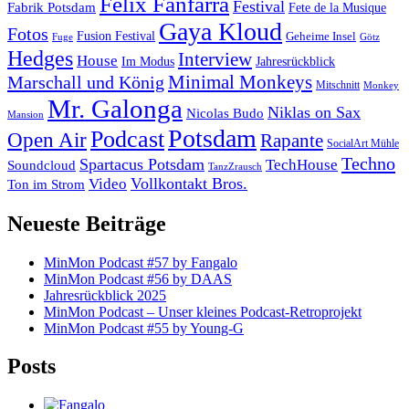
Felix Fanfarra
Festival
Fabrik Potsdam
Fete de la Musique
Gaya Kloud
Fotos
Fusion Festival
Geheime Insel
Fuge
Götz
Hedges
Interview
House
Im Modus
Jahresrückblick
Minimal Monkeys
Marschall und König
Mitschnitt
Monkey
Mr. Galonga
Niklas on Sax
Nicolas Budo
Mansion
Potsdam
Podcast
Open Air
Rapante
SocialArt Mühle
Techno
Spartacus Potsdam
TechHouse
Soundcloud
TanzZrausch
Vollkontakt Bros.
Video
Ton im Strom
Neueste Beiträge
MinMon Podcast #57 by Fangalo
MinMon Podcast #56 by DAAS
Jahresrückblick 2025
MinMon Podcast – Unser kleines Podcast-Retroprojekt
MinMon Podcast #55 by Young-G
Posts