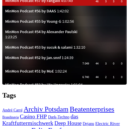
Tags
Beatenterprises
Archiv Potsdam
André Carré
das
Casino FHP
Dark-Techno
Brandinavia
Kraftfuttermischwerk
Deep House
Electric River
Dejanu