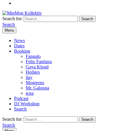
Search for:
Search
Menu
News
Dates
Booking
Fangalo
Felix Fanfarra
Gaya Kloud
Hedges
ilay
Mogreens
Mr. Galonga
я:иа
Podcast
DJ Workshop
Search
Search for:
Search
Menu