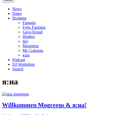
News
Dates
Booking
Fangalo
Felix Fanfarra
Gaya Kloud
Hedges
ilay
Mogreens
Mr. Galonga
я:иа
Podcast
DJ Workshop
Search
я:иа
Willkommen Mogreens & я:иа!