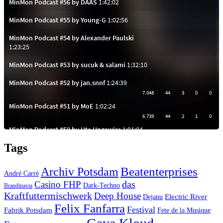
Tags
Beatenterprises
Archiv Potsdam
André Carré
das
Casino FHP
Dark-Techno
Brandinavia
Kraftfuttermischwerk
Deep House
Electric River
Dejanu
Felix Fanfarra
Festival
Fabrik Potsdam
Fete de la Musique