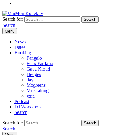
Search for:
Search
Menu
News
Dates
Booking
Fangalo
Felix Fanfarra
Gaya Kloud
Hedges
ilay
Mogreens
Mr. Galonga
я:иа
Podcast
DJ Workshop
Search
Search for:
Search
Menu