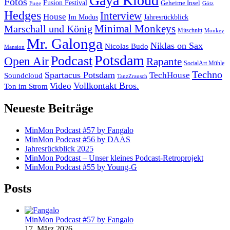
Gaya Kloud
Fotos
Fusion Festival
Geheime Insel
Fuge
Götz
Hedges
Interview
House
Im Modus
Jahresrückblick
Minimal Monkeys
Marschall und König
Mitschnitt
Monkey
Mr. Galonga
Niklas on Sax
Nicolas Budo
Mansion
Potsdam
Podcast
Open Air
Rapante
SocialArt Mühle
Techno
Spartacus Potsdam
TechHouse
Soundcloud
TanzZrausch
Vollkontakt Bros.
Video
Ton im Strom
Neueste Beiträge
MinMon Podcast #57 by Fangalo
MinMon Podcast #56 by DAAS
Jahresrückblick 2025
MinMon Podcast – Unser kleines Podcast-Retroprojekt
MinMon Podcast #55 by Young-G
Posts
MinMon Podcast #57 by Fangalo
17. März 2026