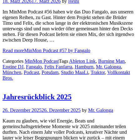
18. März 2026
17. März 2026
by
Heini
Im MinMon Podcast #56 haben wir das Duo Fangalo, aus unseren
eigenen Reihen, zu Gast. Hinter dem Projekt stehen die Brüder
Timo und Felix, die schon lange in der elektronischen Musikszene
unterwegs sind und nun wieder öfter gemeinsam hinter den Decks
stehen. Für diesen Podcast liefern sie einen Mix, der sich irgendwo
zwischen Deep House, …
Read more
MinMon Podcast #57 by Fangalo
Categories
MinMon Podcast
Tags
Ableton Link
,
Burning Man
,
Engine DJ
,
Fangalo
,
Felix Fanfarra
,
Hamburn
,
Mr. Galonga
,
München
,
Podcast
,
Potsdam
,
Studio MaaLi
,
Traktor
,
Vollkontakt
Bros.
Jahresrückblick 2025
26. Dezember 2025
26. Dezember 2025
by
Mr. Galonga
Kaum zu glauben, wie viel Energie, Beats und
gemeinschaftsgetriebene Momente wir 2025 miteinander teilen
durften. Nach einem Jahr voller Podcasts, kreativer Nächte und
lauter wie leiser Begegnungen blicken wir zurück – mit einem