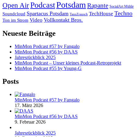
Potsdam
Podcast
Open Air
Rapante
SocialArt Mühle
Techno
Spartacus Potsdam
TechHouse
Soundcloud
TanzZrausch
Vollkontakt Bros.
Video
Ton im Strom
Neueste Beiträge
MinMon Podcast #57 by Fangalo
MinMon Podcast #56 by DAAS
Jahresrückblick 2025
MinMon Podcast – Unser kleines Podcast-Retroprojekt
MinMon Podcast #55 by Young-G
Posts
MinMon Podcast #57 by Fangalo
17. März 2026
MinMon Podcast #56 by DAAS
9. Februar 2026
Jahresrückblick 2025