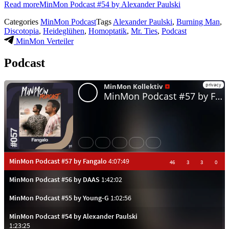
Read more
MinMon Podcast #54 by Alexander Paulski
Categories
MinMon Podcast
Tags
Alexander Paulski
,
Burning Man
,
Discotopia
,
Heideglühen
,
Homoptatik
,
Mr. Ties
,
Podcast
MinMon Verteiler
Podcast