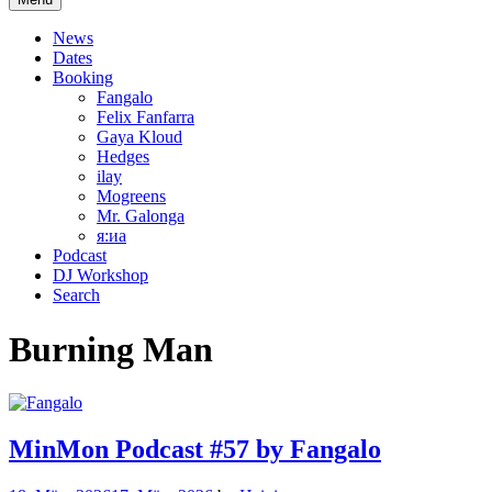
News
Dates
Booking
Fangalo
Felix Fanfarra
Gaya Kloud
Hedges
ilay
Mogreens
Mr. Galonga
я:иа
Podcast
DJ Workshop
Search
Burning Man
MinMon Podcast #57 by Fangalo