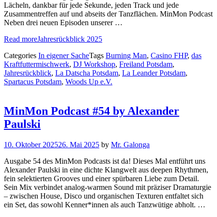
Lächeln, dankbar für jede Sekunde, jeden Track und jede
Zusammentreffen auf und abseits der Tanzflächen. MinMon Podcast
Neben drei neuen Episoden unserer …
Read more
Jahresrückblick 2025
Categories
In eigener Sache
Tags
Burning Man
,
Casino FHP
,
das
Kraftfuttermischwerk
,
DJ Workshop
,
Freiland Potsdam
,
Jahresrückblick
,
La Datscha Potsdam
,
La Leander Potsdam
,
Spartacus Potsdam
,
Woods Up e.V.
MinMon Podcast #54 by Alexander
Paulski
10. Oktober 2025
26. Mai 2025
by
Mr. Galonga
Ausgabe 54 des MinMon Podcasts ist da! Dieses Mal entführt uns
Alexander Paulski in eine dichte Klangwelt aus deepen Rhythmen,
fein selektierten Grooves und einer spürbaren Liebe zum Detail.
Sein Mix verbindet analog-warmen Sound mit präziser Dramaturgie
– zwischen House, Disco und organischen Texturen entfaltet sich
ein Set, das sowohl Kenner*innen als auch Tanzwütige abholt. …