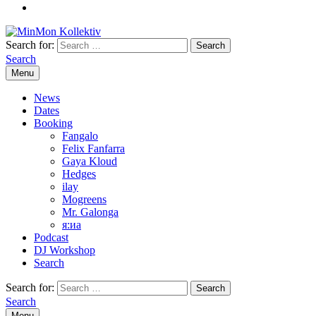
Search for:
Search
Menu
News
Dates
Booking
Fangalo
Felix Fanfarra
Gaya Kloud
Hedges
ilay
Mogreens
Mr. Galonga
я:иа
Podcast
DJ Workshop
Search
Search for:
Search
Menu