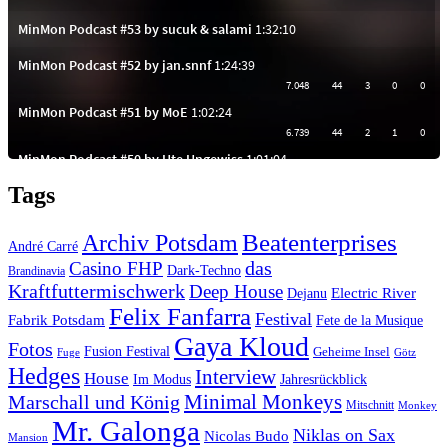
Tags
Beatenterprises
Archiv Potsdam
André Carré
das
Casino FHP
Dark-Techno
Brandinavia
Kraftfuttermischwerk
Deep House
Electric River
Dejanu
Felix Fanfarra
Festival
Fabrik Potsdam
Fete de la Musique
Gaya Kloud
Fotos
Fusion Festival
Geheime Insel
Fuge
Götz
Hedges
Interview
House
Im Modus
Jahresrückblick
Minimal Monkeys
Marschall und König
Mitschnitt
Monkey
Mr. Galonga
Niklas on Sax
Nicolas Budo
Mansion