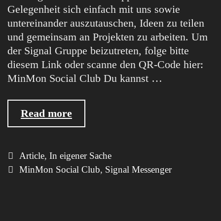
Gelegenheit sich einfach mit uns sowie
untereinander auszutauschen, Ideen zu teilen
und gemeinsam an Projekten zu arbeiten. Um
der Signal Gruppe beizutreten, folge bitte
diesem Link oder scanne den QR-Code hier:
MinMon Social Club Du kannst …
MinMon
Read more
Kollektiv
goes
Signal
Categories
Article
,
In eigener Sache
Tags
MinMon Social Club
,
Signal Messenger