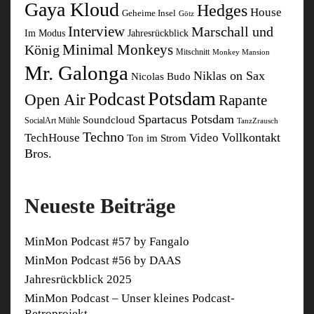
Gaya Kloud
Hedges
House
Geheime Insel
Götz
Interview
Marschall und
Im Modus
Jahresrückblick
Minimal Monkeys
König
Mitschnitt
Monkey Mansion
Mr. Galonga
Niklas on Sax
Nicolas Budo
Potsdam
Podcast
Open Air
Rapante
Spartacus Potsdam
Soundcloud
SocialArt Mühle
TanzZrausch
Techno
Vollkontakt
TechHouse
Video
Ton im Strom
Bros.
Neueste Beiträge
MinMon Podcast #57 by Fangalo
MinMon Podcast #56 by DAAS
Jahresrückblick 2025
MinMon Podcast – Unser kleines Podcast-
Retroprojekt