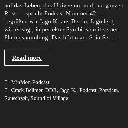
auf das Leben, das Universum und den ganzen
Rest — sprich: Podcast Nummer 42 —
begrüßen wir Jago K. aus Berlin. Jago lebt,
wie er sagt, in perfekter Symbiose mit seiner
Plattensammlung. Das hört man: Sein Set …
MinMon
Read more
Podcast
#42
by
Categories
MinMon Podcast
Jago
Tags
Crack Bellmer
,
DDR
,
Jago K.
,
Podcast
,
Potsdam
,
K.
Rauschzeit
,
Sound of Village