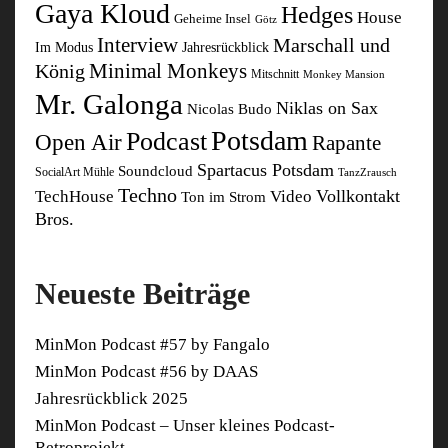
Gaya Kloud
Hedges
House
Geheime Insel
Götz
Interview
Marschall und
Im Modus
Jahresrückblick
Minimal Monkeys
König
Mitschnitt
Monkey Mansion
Mr. Galonga
Niklas on Sax
Nicolas Budo
Potsdam
Podcast
Open Air
Rapante
Spartacus Potsdam
Soundcloud
SocialArt Mühle
TanzZrausch
Techno
Vollkontakt
TechHouse
Video
Ton im Strom
Bros.
Neueste Beiträge
MinMon Podcast #57 by Fangalo
MinMon Podcast #56 by DAAS
Jahresrückblick 2025
MinMon Podcast – Unser kleines Podcast-
Retroprojekt