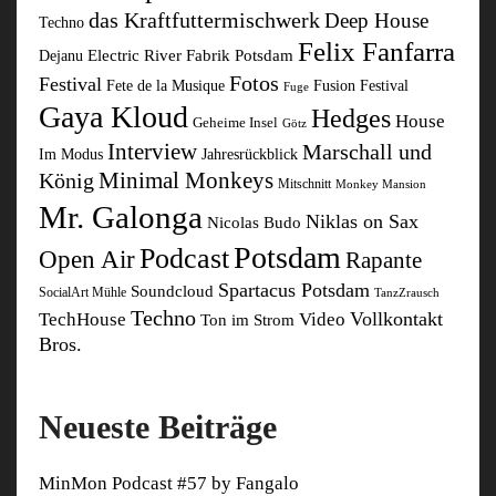
das Kraftfuttermischwerk
Deep House
Techno
Felix Fanfarra
Electric River
Fabrik Potsdam
Dejanu
Fotos
Festival
Fusion Festival
Fete de la Musique
Fuge
Gaya Kloud
Hedges
House
Geheime Insel
Götz
Interview
Marschall und
Im Modus
Jahresrückblick
Minimal Monkeys
König
Mitschnitt
Monkey Mansion
Mr. Galonga
Niklas on Sax
Nicolas Budo
Potsdam
Podcast
Open Air
Rapante
Spartacus Potsdam
Soundcloud
SocialArt Mühle
TanzZrausch
Techno
Vollkontakt
TechHouse
Video
Ton im Strom
Bros.
Neueste Beiträge
MinMon Podcast #57 by Fangalo