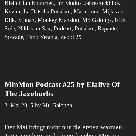
Klein Club München
,
Im Modus
,
Jahresrückblick
,
Kevno
,
La Datscha Potsdam
,
Mastertone
,
Mijk van
Dijk
,
Mjutah
,
Monkey Mansion
,
Mr. Galonga
,
Nick
Sole
,
Niklas on Sax
,
Podcast
,
Potsdam
,
Rapante
,
Sowade
,
Timo Veranta
,
Zeppi 29
MinMon Podcast #25 by Efalive Of
The Jazoburbs
3. Mai 2015
by
Mr. Galonga
Der Mai bringt nicht nur die ersten warmen
Tage, sondern auch einen frischen Mix aus