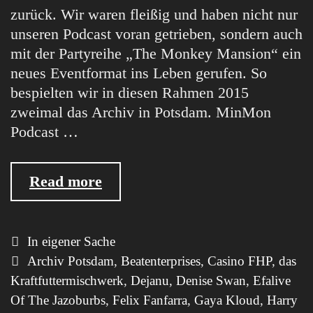
zurück. Wir waren fleißig und haben nicht nur
unseren Podcast voran getrieben, sondern auch
mit der Partyreihe „The Monkey Mansion“ ein
neues Eventformat ins Leben gerufen. So
bespielten wir in diesen Rahmen 2015
zweimal das Archiv in Potsdam. MinMon
Podcast …
streiche
Read more
15,
setze
16
Categories
In eigener Sache
–
Tags
Archiv Potsdam
,
Beatenterprises
,
Casino FHP
,
das
ein
Kraftfuttermischwerk
,
Dejanu
,
Denise Swan
,
Efalive
Jahresrückblick
Of The Jazoburbs
,
Felix Fanfarra
,
Gaya Kloud
,
Harry