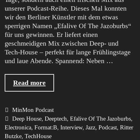
unserer Podcast-Reihe. Dieses Mal konnten
wir den Berliner Künstler mit dem etwas
sperrigen Namen „Efalive Of The Jazoburbs“
für uns gewinnen. Er liefert einen
geschmeidigen Mix zwischen Deep- und
Tech-House – perfekt für lange Frühlingstage
und laue Abende. Spannend: Neben …
MinMon
Read more
Podcast
#25
by
Categories
MinMon Podcast
Efalive
Tags
Deep House
,
Deeptech
,
Efalive Of The Jazoburbs
,
Of
Electronica
,
Format:B
,
Interview
,
Jazz
,
Podcast
,
Ritter
The
Butzke
,
TechHouse